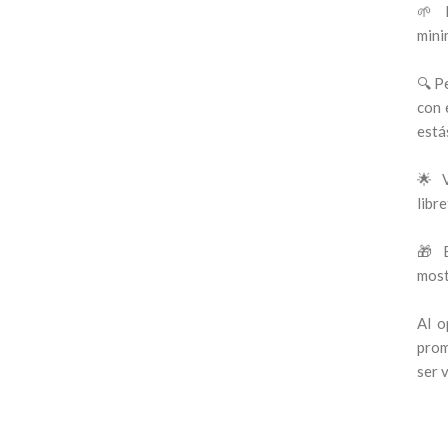
🌱 M
mini
🔍 P
con 
está
🌟 V
libr
🎁 E
most
Al o
prom
ser 