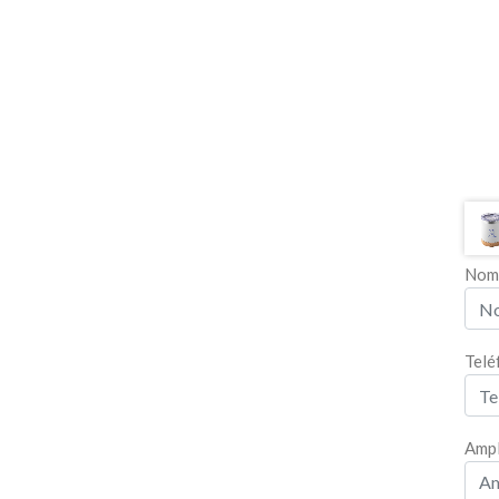
Nom
Telé
Ampl