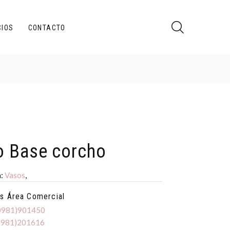
CIOS
CONTACTO
o Base corcho
a:
Vasos
,
s Área Comercial
(0981)901450
(0981)201616